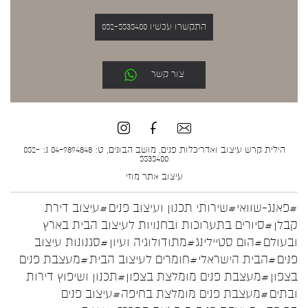
התקשרו עכשיו 052-5535400
צור קשר
הילית קרש עיצוב ואדריכלות פנים, מושב הבונים, ט: 04-9894848 נ: 052-
5535400
עיצוב אתר
מוזי
#פאנג-שוואי
#שירותי תכנון ועיצוב פנים
#עיצוב דירת
קבלן
#סיורים בתערוכות ובחנויות לעיצוב הבית בארץ
ובעולם
#הום סטיילינג
#מתודולוגיה ועיון
#סגנונות עיצוב
פנים
#הבית הישראלי
#חומרים לעיצוב הבית
#מעצבת פנים
בצפון
#מעצבת פנים מומלצת בצפון
#תכנון ושיפוץ דירות
ובתים
#מעצבת פנים מומלצת בחיפה
#עיצוב פנים