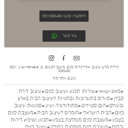
התקשרו עכשיו 052-5535400
צור קשר
הילית קרש עיצוב ואדריכלות פנים, מושב הבונים, ט: 04-9894848 נ: 052-
5535400
עיצוב אתר
מוזי
#פאנג-שוואי
#שירותי תכנון ועיצוב פנים
#עיצוב דירת
קבלן
#סיורים בתערוכות ובחנויות לעיצוב הבית בארץ
ובעולם
#הום סטיילינג
#מתודולוגיה ועיון
#סגנונות עיצוב
פנים
#הבית הישראלי
#חומרים לעיצוב הבית
#מעצבת פנים
בצפון
#מעצבת פנים מומלצת בצפון
#תכנון ושיפוץ דירות
ובתים
#מעצבת פנים מומלצת בחיפה
#עיצוב פנים