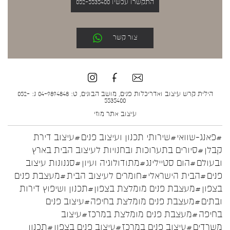
התקשרו עכשיו 052-5535400
צור קשר
הילית קרש עיצוב ואדריכלות פנים, מושב הבונים, ט: 04-9894848 נ: 052-
5535400
עיצוב אתר
מוזי
#פאנג-שוואי
#שירותי תכנון ועיצוב פנים
#עיצוב דירת
קבלן
#סיורים בתערוכות ובחנויות לעיצוב הבית בארץ
ובעולם
#הום סטיילינג
#מתודולוגיה ועיון
#סגנונות עיצוב
פנים
#הבית הישראלי
#חומרים לעיצוב הבית
#מעצבת פנים
בצפון
#מעצבת פנים מומלצת בצפון
#תכנון ושיפוץ דירות
ובתים
#מעצבת פנים מומלצת בחיפה
#עיצוב פנים
בחיפה
#מעצבת פנים מומלצת במרכז
#עיצוב
משרדים
#עיצוב פנים במרכז
#עיצוב פנים בצפון
#תכנון