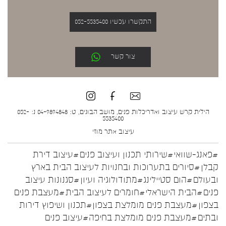
התקשרו עכשיו 052-5535400
צור קשר
הילית קרש עיצוב ואדריכלות פנים, מושב הבונים, ט: 04-9894848 נ: 052-
5535400
עיצוב אתר
מוזי
#פאנג-שוואי
#שירותי תכנון ועיצוב פנים
#עיצוב דירת
קבלן
#סיורים בתערוכות ובחנויות לעיצוב הבית בארץ
ובעולם
#הום סטיילינג
#מתודולוגיה ועיון
#סגנונות עיצוב
פנים
#הבית הישראלי
#חומרים לעיצוב הבית
#מעצבת פנים
בצפון
#מעצבת פנים מומלצת בצפון
#תכנון ושיפוץ דירות
ובתים
#מעצבת פנים מומלצת בחיפה
#עיצוב פנים