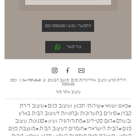
התקשרו עכשיו 052-5535400
צור קשר
הילית קרש עיצוב ואדריכלות פנים, מושב הבונים, ט: 04-9894848 נ: 052-
5535400
עיצוב אתר
מוזי
#פאנג-שוואי
#שירותי תכנון ועיצוב פנים
#עיצוב דירת
קבלן
#סיורים בתערוכות ובחנויות לעיצוב הבית בארץ
ובעולם
#הום סטיילינג
#מתודולוגיה ועיון
#סגנונות עיצוב
פנים
#הבית הישראלי
#חומרים לעיצוב הבית
#מעצבת פנים