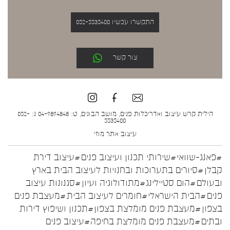
התקשרו עכשיו 052-5535400
צור קשר
הילית קרש עיצוב ואדריכלות פנים, מושב הבונים, ט: 04-9894848 נ: 052-
5535400
עיצוב אתר
מוזי
#פאנג-שוואי
#שירותי תכנון ועיצוב פנים
#עיצוב דירת
קבלן
#סיורים בתערוכות ובחנויות לעיצוב הבית בארץ
ובעולם
#הום סטיילינג
#מתודולוגיה ועיון
#סגנונות עיצוב
פנים
#הבית הישראלי
#חומרים לעיצוב הבית
#מעצבת פנים
בצפון
#מעצבת פנים מומלצת בצפון
#תכנון ושיפוץ דירות
ובתים
#מעצבת פנים מומלצת בחיפה
#עיצוב פנים