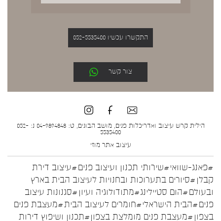
התקשרו עכשיו 052-5535400
צור קשר
הילית קרש עיצוב ואדריכלות פנים, מושב הבונים, ט: 04-9894848 נ: 052-
5535400
עיצוב אתר
מוזי
#פאנג-שוואי
#שירותי תכנון ועיצוב פנים
#עיצוב דירת
קבלן
#סיורים בתערוכות ובחנויות לעיצוב הבית בארץ
ובעולם
#הום סטיילינג
#מתודולוגיה ועיון
#סגנונות עיצוב
פנים
#הבית הישראלי
#חומרים לעיצוב הבית
#מעצבת פנים
בצפון
#מעצבת פנים מומלצת בצפון
#תכנון ושיפוץ דירות