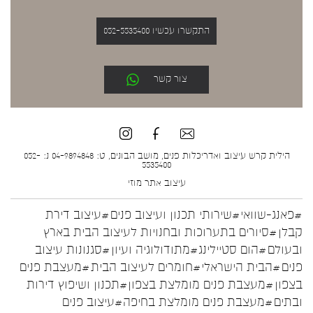
התקשרו עכשיו 052-5535400
צור קשר
הילית קרש עיצוב ואדריכלות פנים, מושב הבונים, ט: 04-9894848 נ: 052-
5535400
עיצוב אתר
מוזי
#פאנג-שוואי
#שירותי תכנון ועיצוב פנים
#עיצוב דירת
קבלן
#סיורים בתערוכות ובחנויות לעיצוב הבית בארץ
ובעולם
#הום סטיילינג
#מתודולוגיה ועיון
#סגנונות עיצוב
פנים
#הבית הישראלי
#חומרים לעיצוב הבית
#מעצבת פנים
בצפון
#מעצבת פנים מומלצת בצפון
#תכנון ושיפוץ דירות
ובתים
#מעצבת פנים מומלצת בחיפה
#עיצוב פנים