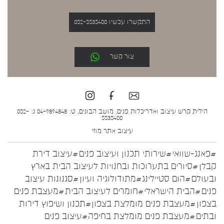
התקשרו עכשיו 052-5535400
צור קשר
הילית קרש עיצוב ואדריכלות פנים, מושב הבונים, ט: 04-9894848 נ: 052-
5535400
עיצוב אתר
מוזי
#פאנג-שוואי
#שירותי תכנון ועיצוב פנים
#עיצוב דירת
קבלן
#סיורים בתערוכות ובחנויות לעיצוב הבית בארץ
ובעולם
#הום סטיילינג
#מתודולוגיה ועיון
#סגנונות עיצוב
פנים
#הבית הישראלי
#חומרים לעיצוב הבית
#מעצבת פנים
בצפון
#מעצבת פנים מומלצת בצפון
#תכנון ושיפוץ דירות
ובתים
#מעצבת פנים מומלצת בחיפה
#עיצוב פנים