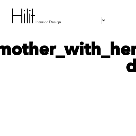
mother_with_her
d