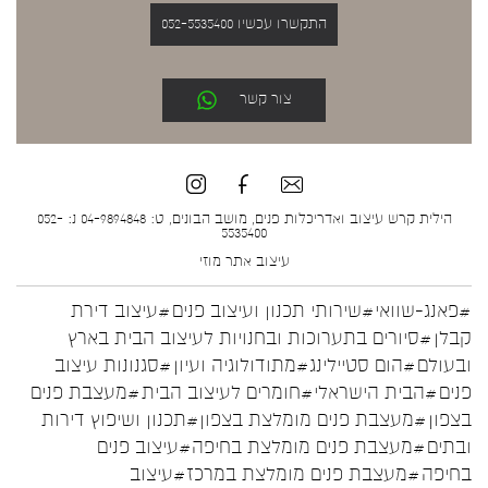
התקשרו עכשיו 052-5535400
צור קשר
הילית קרש עיצוב ואדריכלות פנים, מושב הבונים, ט: 04-9894848 נ: 052-
5535400
עיצוב אתר
מוזי
#פאנג-שוואי
#שירותי תכנון ועיצוב פנים
#עיצוב דירת
קבלן
#סיורים בתערוכות ובחנויות לעיצוב הבית בארץ
ובעולם
#הום סטיילינג
#מתודולוגיה ועיון
#סגנונות עיצוב
פנים
#הבית הישראלי
#חומרים לעיצוב הבית
#מעצבת פנים
בצפון
#מעצבת פנים מומלצת בצפון
#תכנון ושיפוץ דירות
ובתים
#מעצבת פנים מומלצת בחיפה
#עיצוב פנים
בחיפה
#מעצבת פנים מומלצת במרכז
#עיצוב