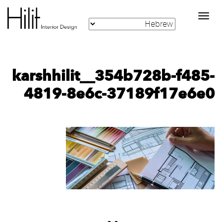
Toggle
navigation
karshhilit__354b728b-f485-
4819-8e6c-37189f17e6e0