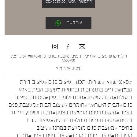
התקשרו עכשיו 052-5535400
צור קשר
הילית קרש עיצוב ואדריכלות פנים, מושב הבונים, ט: 04-9894848 נ: 052-
5535400
עיצוב אתר
מוזי
#פאנג-שוואי
#שירותי תכנון ועיצוב פנים
#עיצוב דירת
קבלן
#סיורים בתערוכות ובחנויות לעיצוב הבית בארץ
ובעולם
#הום סטיילינג
#מתודולוגיה ועיון
#סגנונות עיצוב
פנים
#הבית הישראלי
#חומרים לעיצוב הבית
#מעצבת פנים
בצפון
#מעצבת פנים מומלצת בצפון
#תכנון ושיפוץ דירות
ובתים
#מעצבת פנים מומלצת בחיפה
#עיצוב פנים
בחיפה
#מעצבת פנים מומלצת במרכז
#עיצוב
משרדים
#עיצוב פנים במרכז
#עיצוב פנים בצפון
#תכנון