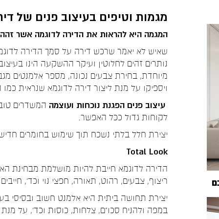
מגמות וטיפים בעיצוב פנים של די
המגמה היא להראות את הדירה לדוגמה אשר זהה כ
שאיש לא יאמר שרכש דירה על סמך הדירה לדוגמה
נותרים זהים לחלוטין ועיקר ההשקעה הינו בעיצו
מיוחדת, בחירת צבעים נכונה, מספר אלמנטים מגבס,
ויספיקו על מנת ליצור דירה לדוגמא שנראית כמו
עיצוב פנים הפגנת נוכחות ועוצמה
המשדרים טוב 
לקוחות גדול ככל האפשר.
יצירת חלל בלתי נשכח תוך שימוש בחומרים חדישי
Total Look
ריצוף, צבעים, רהוט, תאורה, חפצי נוי וכד', חיי
ם
יצירת תחושה ביתית היא אלמנט חשוב ובסיסי בעי
במפה ולהניח סכו"ם, צלחות, כוסות וכד', על מנ