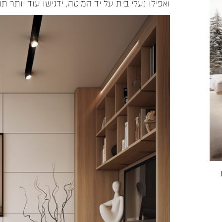
ואפילו נעלי בית על יד המיטה, ידגישו עוד יותר תח