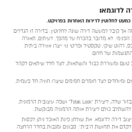
רה לדוגמא
:
מעט לחלוטין לדירות האחרות בפרויקט.
 אך קיבל למעשה דירה שונה לחלוטין: בדירה זו הגדלים
ב הפנימי. לא מדובר בהכרח על מהפך. לעיתים, תאורה
 רהוט שיקי, טקסטיל ופריטי נוי ייצרו אווירה ביתית
 התגשמות של חלום.
טעם ומעוררת כבוד והשתאות, לצד חלל שיתאים לקהל
ם ומיוחדים לצד חומרים חמימים שיצרו חוויה חד פעמית.
הדירה לדוגמא חייבת להיות מושלמת מבחינת האבזור שלה, ליצירת "Total Look" ושפה עיצובית הרמונית.
בים להשתלב כולם ליצירת אותה הרמוניה מבוקשת.
צוב דירה לדוגמא. את שולחן פינת האוכל ניתן לכסות
ת לקדם את תחושת ה"בית". סבונים ומגבות בחדר הרחצה