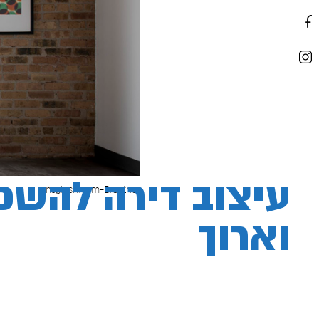
עיצוב דירה להשכ
unsplash.com-Breather
וארוך