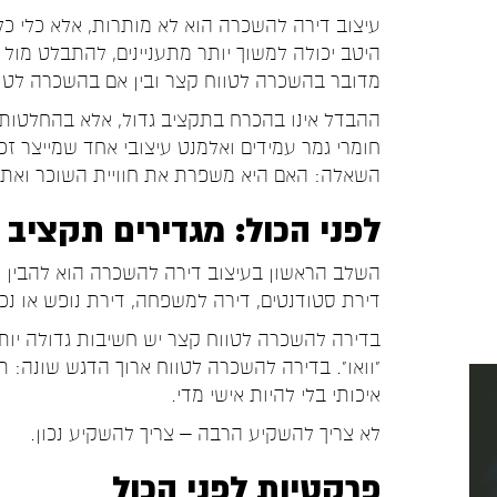
עיצוב דירה להשכרה הוא לא מותרות, אלא כלי כל
היטב יכולה למשוך יותר מתעניינים, להתבלט מול נ
מדובר בהשכרה לטווח קצר ובין אם בהשכרה לטוו
ההבדל אינו בהכרח בתקציב גדול, אלא בהחלטות מד
חומרי גמר עמידים ואלמנט עיצובי אחד שמייצר ז
השאלה: האם היא משפרת את חוויית השוכר ואת 
לפני הכול: מגדירים תקציב
השלב הראשון בעיצוב דירה להשכרה הוא להבין 
דירת סטודנטים, דירה למשפחה, דירת נופש או נכס
בדירה להשכרה לטווח קצר יש חשיבות גדולה יותר 
“וואו”. בדירה להשכרה לטווח ארוך הדגש שונה: ת
איכותי בלי להיות אישי מדי.
לא צריך להשקיע הרבה – צריך להשקיע נכון.
פרקטיות לפני הכול