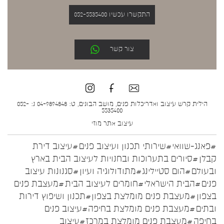
התקשרו עכשיו 052-5535400
צור קשר
הילית קרש עיצוב ואדריכלות פנים, מושב הבונים, ט: 04-9894848 נ: 052-
5535400
עיצוב אתר
מוזי
#פאנג-שוואי
#שירותי תכנון ועיצוב פנים
#עיצוב דירת
קבלן
#סיורים בתערוכות ובחנויות לעיצוב הבית בארץ
ובעולם
#הום סטיילינג
#מתודולוגיה ועיון
#סגנונות עיצוב
פנים
#הבית הישראלי
#חומרים לעיצוב הבית
#מעצבת פנים
בצפון
#מעצבת פנים מומלצת בצפון
#תכנון ושיפוץ דירות
ובתים
#מעצבת פנים מומלצת בחיפה
#עיצוב פנים
בחיפה
#מעצבת פנים מומלצת במרכז
#עיצוב