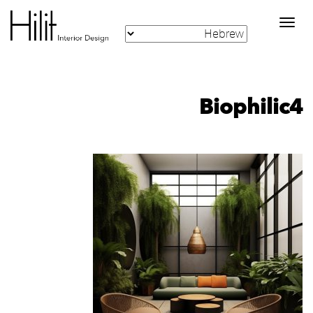
Toggle
navigation
Biophilic4