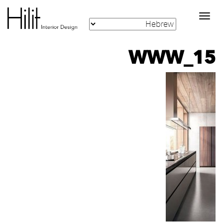
Toggle
navigation
WWW_15