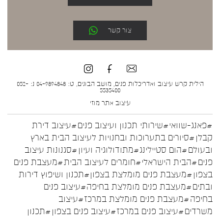
צור קשר
הילית קרש עיצוב ואדריכלות פנים, מושב הבונים, ט: 04-9894848 נ: 052-
5535400
עיצוב אתר
מוזי
#פאנג-שוואי
#שירותי תכנון ועיצוב פנים
#עיצוב דירת
קבלן
#סיורים בתערוכות ובחנויות לעיצוב הבית בארץ
ובעולם
#הום סטיילינג
#מתודולוגיה ועיון
#סגנונות עיצוב
פנים
#הבית הישראלי
#חומרים לעיצוב הבית
#מעצבת פנים
בצפון
#מעצבת פנים מומלצת בצפון
#תכנון ושיפוץ דירות
ובתים
#מעצבת פנים מומלצת בחיפה
#עיצוב פנים
בחיפה
#מעצבת פנים מומלצת במרכז
#עיצוב
משרדים
#עיצוב פנים במרכז
#עיצוב פנים בצפון
#תכנון