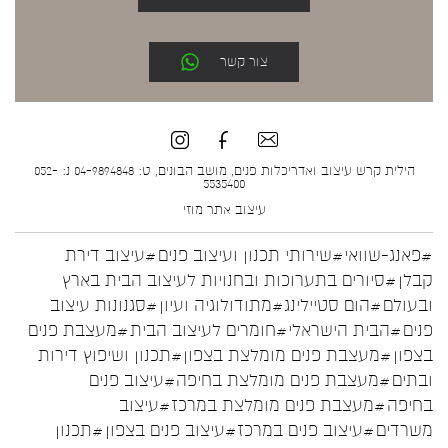
צור קשר
הילית קרש עיצוב ואדריכלות פנים, מושב הבונים, ט: 04-9894848 נ: 052-
5535400
עיצוב אתר
מוזי
#פאנג-שוואי
#שירותי תכנון ועיצוב פנים
#עיצוב דירת
קבלן
#סיורים בתערוכות ובחנויות לעיצוב הבית בארץ
ובעולם
#הום סטיילינג
#מתודולוגיה ועיון
#סגנונות עיצוב
פנים
#הבית הישראלי
#חומרים לעיצוב הבית
#מעצבת פנים
בצפון
#מעצבת פנים מומלצת בצפון
#תכנון ושיפוץ דירות
ובתים
#מעצבת פנים מומלצת בחיפה
#עיצוב פנים
בחיפה
#מעצבת פנים מומלצת במרכז
#עיצוב
משרדים
#עיצוב פנים במרכז
#עיצוב פנים בצפון
#תכנון