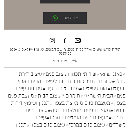
צור קשר
הילית קרש עיצוב ואדריכלות פנים, מושב הבונים, ט: 04-9894848 נ: 052-
5535400
עיצוב אתר
מוזי
#פאנג-שוואי
#שירותי תכנון ועיצוב פנים
#עיצוב דירת
קבלן
#סיורים בתערוכות ובחנויות לעיצוב הבית בארץ
ובעולם
#הום סטיילינג
#מתודולוגיה ועיון
#סגנונות עיצוב
פנים
#הבית הישראלי
#חומרים לעיצוב הבית
#מעצבת פנים
בצפון
#מעצבת פנים מומלצת בצפון
#תכנון ושיפוץ דירות
ובתים
#מעצבת פנים מומלצת בחיפה
#עיצוב פנים
בחיפה
#מעצבת פנים מומלצת במרכז
#עיצוב
משרדים
#עיצוב פנים במרכז
#עיצוב פנים בצפון
#תכנון