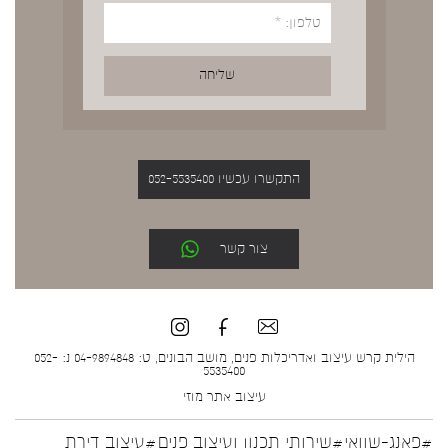
התקשרו עכשיו 052-5535400
צור קשר
הילית קרש עיצוב ואדריכלות פנים, מושב הבונים, ט: 04-9894848 נ: 052-
5535400
עיצוב אתר
מוזי
#פאנג-שוואי
#שירותי תכנון ועיצוב פנים
#עיצוב דירת