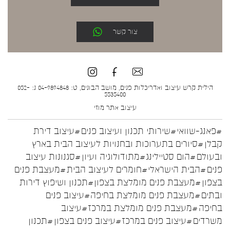
צור קשר
הילית קרש עיצוב ואדריכלות פנים, מושב הבונים, ט: 04-9894848 נ: 052-
5535400
עיצוב אתר
מוזי
#פאנג-שוואי
#שירותי תכנון ועיצוב פנים
#עיצוב דירת
קבלן
#סיורים בתערוכות ובחנויות לעיצוב הבית בארץ
ובעולם
#הום סטיילינג
#מתודולוגיה ועיון
#סגנונות עיצוב
פנים
#הבית הישראלי
#חומרים לעיצוב הבית
#מעצבת פנים
בצפון
#מעצבת פנים מומלצת בצפון
#תכנון ושיפוץ דירות
ובתים
#מעצבת פנים מומלצת בחיפה
#עיצוב פנים
בחיפה
#מעצבת פנים מומלצת במרכז
#עיצוב
משרדים
#עיצוב פנים במרכז
#עיצוב פנים בצפון
#תכנון