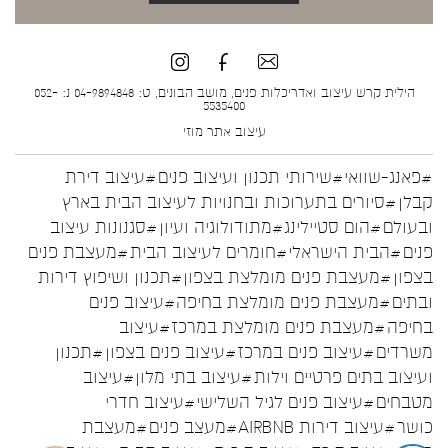
הילית קרש עיצוב ואדריכלות פנים, מושב הבונים, ט: 04-9894848 נ: 052-
5535400
עיצוב אתר
מוזי
#פאנג-שוואי
#שירותי תכנון ועיצוב פנים
#עיצוב דירת
קבלן
#סיורים בתערוכות ובחנויות לעיצוב הבית בארץ
ובעולם
#הום סטיילינג
#מתודולוגיה ועיון
#סגנונות עיצוב
פנים
#הבית הישראלי
#חומרים לעיצוב הבית
#מעצבת פנים
בצפון
#מעצבת פנים מומלצת בצפון
#תכנון ושיפוץ דירות
ובתים
#מעצבת פנים מומלצת בחיפה
#עיצוב פנים
בחיפה
#מעצבת פנים מומלצת במרכז
#עיצוב
משרדים
#עיצוב פנים במרכז
#עיצוב פנים בצפון
#תכנון
ועיצוב בתים פרטיים וילות
#עיצוב בתי מלון
#עיצוב
מטבחים
#עיצוב פנים לגיל השלישי
#עיצוב חדרי
כושר
#עיצוב דירות AIRBNB
#מעצב פנים
#מעצבת