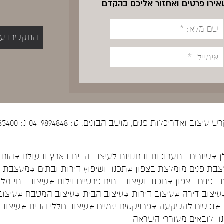
שאירו פרטים ואחזור אליכם בהקדם
התקשרו עכשיו 5400
יצוב ואדריכלות פנים, מושב הבונים, ט: 04-9894848 נ: 052-5535400
ן
#סיורים בתערוכות ובחנויות לעיצוב הבית בארץ ובעולם
#הום ס
בת פנים מומלצת בצפון
#תכנון ושיפוץ דירות ובתים
#מעצבת פ
ב פנים בצפון
#תכנון ועיצוב בתים פרטיים וילות
#עיצוב בתי מלו
עיצוב דירה
#עיצוב דירות
#עיצוב הבית
#עיצוב המטבח
#עיצוב
#נכסים להשקעה
#פרויקטים יזמיים
#עיצוב חללי הבית
#עיצוב 
נון לובאים מעוררי השראה