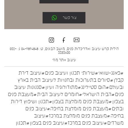
צור קשר
הילית קרש עיצוב ואדריכלות פנים, מושב הבונים, ט: 04-9894848 נ: 052-
5535400
עיצוב אתר
מוזי
#פאנג-שוואי
#שירותי תכנון ועיצוב פנים
#עיצוב דירת
קבלן
#סיורים בתערוכות ובחנויות לעיצוב הבית בארץ
ובעולם
#הום סטיילינג
#מתודולוגיה ועיון
#סגנונות עיצוב
פנים
#הבית הישראלי
#חומרים לעיצוב הבית
#מעצבת פנים
בצפון
#מעצבת פנים מומלצת בצפון
#תכנון ושיפוץ דירות
ובתים
#מעצבת פנים מומלצת בחיפה
#עיצוב פנים
בחיפה
#מעצבת פנים מומלצת במרכז
#עיצוב
משרדים
#עיצוב פנים במרכז
#עיצוב פנים בצפון
#תכנון