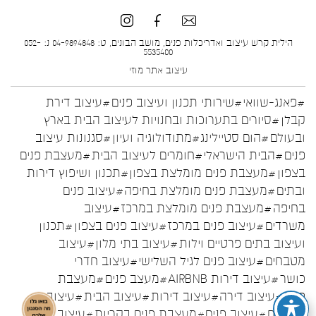
הילית קרש עיצוב ואדריכלות פנים, מושב הבונים, ט: 04-9894848 נ: 052-
5535400
עיצוב אתר
מוזי
#פאנג-שוואי
#שירותי תכנון ועיצוב פנים
#עיצוב דירת
קבלן
#סיורים בתערוכות ובחנויות לעיצוב הבית בארץ
ובעולם
#הום סטיילינג
#מתודולוגיה ועיון
#סגנונות עיצוב
פנים
#הבית הישראלי
#חומרים לעיצוב הבית
#מעצבת פנים
בצפון
#מעצבת פנים מומלצת בצפון
#תכנון ושיפוץ דירות
ובתים
#מעצבת פנים מומלצת בחיפה
#עיצוב פנים
בחיפה
#מעצבת פנים מומלצת במרכז
#עיצוב
משרדים
#עיצוב פנים במרכז
#עיצוב פנים בצפון
#תכנון
ועיצוב בתים פרטיים וילות
#עיצוב בתי מלון
#עיצוב
מטבחים
#עיצוב פנים לגיל השלישי
#עיצוב חדרי
כושר
#עיצוב דירות AIRBNB
#מעצב פנים
#מעצבת
פנים
#עיצוב דירה
#עיצוב דירות
#עיצוב הבית
#עיצוב
המטבח
#עיצוב פנים
#מעצבת פנים בקריות
#עיצוב פנים