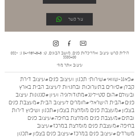
צור קשר
הילית קרש עיצוב ואדריכלות פנים, מושב הבונים, ט: 04-9894848 נ: 052-
5535400
עיצוב אתר
מוזי
#פאנג-שוואי
#שירותי תכנון ועיצוב פנים
#עיצוב דירת
קבלן
#סיורים בתערוכות ובחנויות לעיצוב הבית בארץ
ובעולם
#הום סטיילינג
#מתודולוגיה ועיון
#סגנונות עיצוב
פנים
#הבית הישראלי
#חומרים לעיצוב הבית
#מעצבת פנים
בצפון
#מעצבת פנים מומלצת בצפון
#תכנון ושיפוץ דירות
ובתים
#מעצבת פנים מומלצת בחיפה
#עיצוב פנים
בחיפה
#מעצבת פנים מומלצת במרכז
#עיצוב
משרדים
#עיצוב פנים במרכז
#עיצוב פנים בצפון
#תכנון