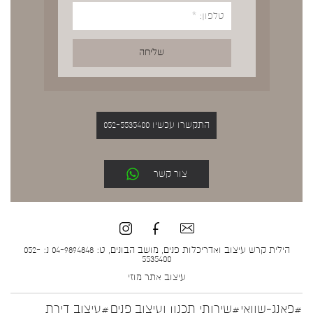
התקשרו עכשיו 052-5535400
צור קשר
הילית קרש עיצוב ואדריכלות פנים, מושב הבונים, ט: 04-9894848 נ: 052-
5535400
עיצוב אתר
מוזי
#פאנג-שוואי
#שירותי תכנון ועיצוב פנים
#עיצוב דירת