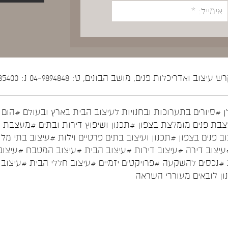
יצוב ואדריכלות פנים, מושב הבונים, ט: 04-9894848 נ: 052-5535400
ן
#סיורים בתערוכות ובחנויות לעיצוב הבית בארץ ובעולם
#הום ס
בת פנים מומלצת בצפון
#תכנון ושיפוץ דירות ובתים
#מעצבת פ
ב פנים בצפון
#תכנון ועיצוב בתים פרטיים וילות
#עיצוב בתי מלו
עיצוב דירה
#עיצוב דירות
#עיצוב הבית
#עיצוב המטבח
#עיצוב
#נכסים להשקעה
#פרויקטים יזמיים
#עיצוב חללי הבית
#עיצוב 
נון לובאים מעוררי השראה