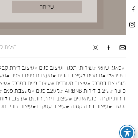
הילית קרש ע
#פאנג-שוואי
#שירותי תכנון ועיצוב פנים
#עיצוב דירת קבל
הישראלי
#חומרים לעיצוב הבית
#מעצבת פנים בצפון
#מעצ
מומלצת במרכז
#עיצוב משרדים
#עיצוב פנים במרכז
#עיצו
כושר
#עיצוב דירות AIRBNB
#מעצב פנים
#מעצבת פנים
#
דירות יוקרה ופנטהאוזים
#עיצוב דירת רווקים
#עיצוב וילות
נכסים
#עיצוב דירה קטנה
#עיצוב עסקים
#עיצוב לובי: תכ