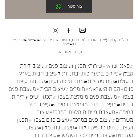
צור קשר
הילית קרש עיצוב ואדריכלות פנים, מושב הבונים, ט: 04-9894848 נ: 052-
5535400
עיצוב אתר
מוזי
#פאנג-שוואי
#שירותי תכנון ועיצוב פנים
#עיצוב דירת
קבלן
#סיורים בתערוכות ובחנויות לעיצוב הבית בארץ
ובעולם
#הום סטיילינג
#מתודולוגיה ועיון
#סגנונות עיצוב
פנים
#הבית הישראלי
#חומרים לעיצוב הבית
#מעצבת פנים
בצפון
#מעצבת פנים מומלצת בצפון
#תכנון ושיפוץ דירות
ובתים
#מעצבת פנים מומלצת בחיפה
#עיצוב פנים
בחיפה
#מעצבת פנים מומלצת במרכז
#עיצוב
משרדים
#עיצוב פנים במרכז
#עיצוב פנים בצפון
#תכנון
ועיצוב בתים פרטיים וילות
#עיצוב בתי מלון
#עיצוב
מטבחים
#עיצוב פנים לגיל השלישי
#עיצוב חדרי