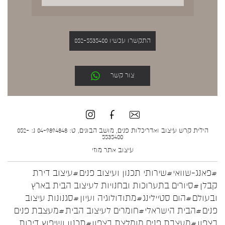
התקשרו עכשיו 052-5535400
צור קשר
הילית קרש עיצוב ואדריכלות פנים, מושב הבונים, ט: 04-9894848 נ: 052-
5535400
עיצוב אתר
מוזי
#פאנג-שוואי
#שירותי תכנון ועיצוב פנים
#עיצוב דירת
קבלן
#סיורים בתערוכות ובחנויות לעיצוב הבית בארץ
ובעולם
#הום סטיילינג
#מתודולוגיה ועיון
#סגנונות עיצוב
פנים
#הבית הישראלי
#חומרים לעיצוב הבית
#מעצבת פנים
בצפון
#מעצבת פנים מומלצת בצפון
#תכנון ושיפוץ דירות