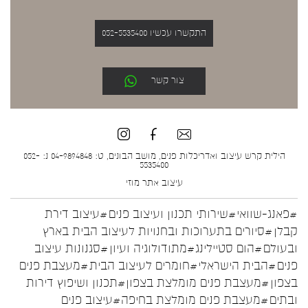
התקשרו עכשיו 052-5535400
צור קשר
הילית קרש עיצוב ואדריכלות פנים, מושב הבונים, ט: 04-9894848 נ: 052-
5535400
עיצוב אתר
מוזי
#פאנג-שוואי
#שירותי תכנון ועיצוב פנים
#עיצוב דירת
קבלן
#סיורים בתערוכות ובחנויות לעיצוב הבית בארץ
ובעולם
#הום סטיילינג
#מתודולוגיה ועיון
#סגנונות עיצוב
פנים
#הבית הישראלי
#חומרים לעיצוב הבית
#מעצבת פנים
בצפון
#מעצבת פנים מומלצת בצפון
#תכנון ושיפוץ דירות
ובתים
#מעצבת פנים מומלצת בחיפה
#עיצוב פנים