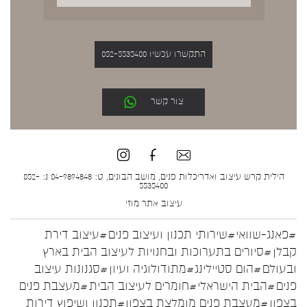
התקשרו עכשיו 052-5535400
צור קשר
הילית קרש עיצוב ואדריכלות פנים, מושב הבונים, ט: 04-9894848 נ: 052-
5535400
עיצוב אתר
מוזי
#פאנג-שוואי
#שירותי תכנון ועיצוב פנים
#עיצוב דירת
קבלן
#סיורים בתערוכות ובחנויות לעיצוב הבית בארץ
ובעולם
#הום סטיילינג
#מתודולוגיה ועיון
#סגנונות עיצוב
פנים
#הבית הישראלי
#חומרים לעיצוב הבית
#מעצבת פנים
בצפון
#מעצבת פנים מומלצת בצפון
#תכנון ושיפוץ דירות