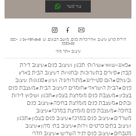
צור קשר
הילית קרש עיצוב ואדריכלות פנים, מושב הבונים, ט: 04-9894848 נ: 052-
5535400
עיצוב אתר
מוזי
#פאנג-שוואי
#שירותי תכנון ועיצוב פנים
#עיצוב דירת
קבלן
#סיורים בתערוכות ובחנויות לעיצוב הבית בארץ
ובעולם
#הום סטיילינג
#מתודולוגיה ועיון
#סגנונות עיצוב
פנים
#הבית הישראלי
#חומרים לעיצוב הבית
#מעצבת פנים
בצפון
#מעצבת פנים מומלצת בצפון
#תכנון ושיפוץ דירות
ובתים
#מעצבת פנים מומלצת בחיפה
#עיצוב פנים
בחיפה
#מעצבת פנים מומלצת במרכז
#עיצוב
משרדים
#עיצוב פנים במרכז
#עיצוב פנים בצפון
#תכנון
ועיצוב בתים פרטיים וילות
#עיצוב בתי מלון
#עיצוב
מטבחים
#עיצוב פנים לגיל השלישי
#עיצוב חדרי