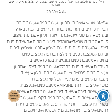
הילית קרש עיצוב ואדריכלות פנים, מושב הבונים, ט: 04-9894848 נ: 052-
5535400
עיצוב אתר
מוזי
#פאנג-שוואי
#שירותי תכנון ועיצוב פנים
#עיצוב דירת
קבלן
#סיורים בתערוכות ובחנויות לעיצוב הבית בארץ
ובעולם
#הום סטיילינג
#מתודולוגיה ועיון
#סגנונות עיצוב
פנים
#הבית הישראלי
#חומרים לעיצוב הבית
#מעצבת פנים
בצפון
#מעצבת פנים מומלצת בצפון
#תכנון ושיפוץ דירות
ובתים
#מעצבת פנים מומלצת בחיפה
#עיצוב פנים
בחיפה
#מעצבת פנים מומלצת במרכז
#עיצוב
משרדים
#עיצוב פנים במרכז
#עיצוב פנים בצפון
#תכנון
ועיצוב בתים פרטיים וילות
#עיצוב בתי מלון
#עיצוב
מטבחים
#עיצוב פנים לגיל השלישי
#עיצוב חדרי
כושר
#עיצוב דירות AIRBNB
#מעצב פנים
#מעצבת
פנים
#עיצוב דירה
#עיצוב דירות
#עיצוב הבית
#עיצוב
המטבח
#עיצוב פנים
#מעצבת פנים בקריות
#עיצוב פנים
בקריות
#עיצוב דירות יוקרה ופנטהאוזים
#עיצוב דירת
רווקים
#עיצוב וילות
#נכסים להשקעה
#פרויקטים