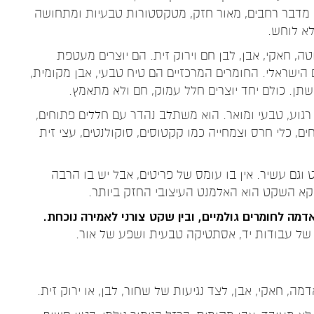
 מדבר רחבים, מאור חזק, מטקסטורות טבעיות ומתחושה
לא לוחש.
טה, חאקי, אבן, לבן חם וירוק זית. הם יוצרים מעטפת
הישראלי. החומרים המרכזיים הם טיח טבעי, אבן מקומית,
פשתן. כולם יחד יוצרים חלל עמוק, חם ולא מתאמץ.
גוע, טבעי ומואר. הוא משתלב נהדר עם חללים פתוחים,
חים, כלי חרס וצמחייה כמו קקטוסים, סוקולנטים, עצי זית
 וגם עשיר. אין בו עומס של פריטים, אבל יש בו הרבה
ווקא השקט הוא האלמנט העיצובי החזק ביותר.
 אדמה לחומרים גולמיים, ובין שקט צורני לאמירה נוכחת.
וב של עבודות יד, אסתטיקה טבעית ושפע של אור.
מה, חאקי, אבן, לצד נגיעות של שחור, לבן, או ירוק זית.