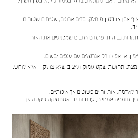
א מעובד, אבן מקומית, ברזל בגימור גולמי, בטון חשוף,
וף אבן או בטון מוחלק, בדים ארוגים, שטיחים שטוחים
יד.
תקרות גבוהות, פתחים רחבים שמכניסים את האור
מין, או אפילו רק אגרטלים עם ענפים יבשים.
מצת, תחושת שקט עמוק ועיצוב שלא צועק – אלא לוחש.
אדמה, אור, וחיים פשוטים אך איכותיים.
ריך חומרים אמתיים, עבודות יד ואסתטיקה שקטה אך