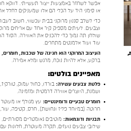
אפשר לשחזר באמצעות ייצור תעשייתי. דווקא ח
או סימני היד על הכלי הם אלו שמעניקים לחלל א
כדי לשלב סגנון מרוקני בבית עכשווי, חשוב לעבוד
וצבעים. לעיתים מספיק קיר אחד עם אריחים מרוקנ
שולחן תה נמוך כדי להכניס את האווירה. הסוד הו
עוד ועוד אלמנטים מתחרים.
,
העיצוב המרוקני הוא חגיגה של שכבות, חומרים,
ברקע, אלא להיות נוכח, מרגש ומלא אמירה.
מאפיינים בולטים:
פלטת צבעים עשירה:
בורדו, כחול עמוק, טורקיז,
ושמנת,
היוצרים אווירה דרמטית ומזמינה.
חומרים טבעיים ודומיננטיים:
עץ מגולף או מעוטר 
חרוטה (במיוחד פליז ונחושת), חרס, קטיפה, עור,
תבניות ודוגמאות:
מוטיבים גאומטריים מסורתיים, ער
שילובי צבעים נועזים, תקרה מעוטרת, חלונות עם 