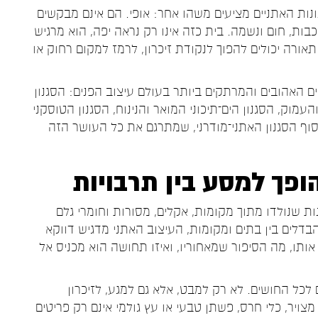
ונות האתניים מציעים משהו אחר: אופי. הם אינם מבקשים
בות, חום ונשמה. בית כזה אינו רק נראה יפה, הוא מרגיש
תאורה יכולים להפוך לנקודת זיכרון, לרמז למקום רחוק או
ם האהובים והמרתקים ביותר בעולם עיצוב הפנים: הסגנון
מוק, הסגנון הים־תיכוני המואר והנינוח, הסגנון הטוסקני
בסוף הסגנון האתני־מודרני, שמתרגם את כל העושר הזה
ופך למסע בין תרבויות
ות שנולדו מתוך מקומות, אקלים, מסורות וחומרי גלם
הבדלים בין בתים ומקומות, העיצוב האתני מדגיש דווקא
אותו, מה הסיפור שמאחוריו, ואיזו תחושה הוא מכניס אל
לכל החושים. לא רק למבט, אלא גם למגע, לזיכרון
מצויר, כלי חרס, פשתן טבעי או עץ גולמי אינם רק פריטים