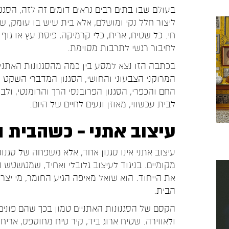
בעולם שבו בתים רבים נראים דומים זה לזה, הסגנ
ליצור חלל נקי ומושלם, אלא בית שיש בו עומק, שכ
חי. כל שטיח, אריח, כלי קרמיקה, פיסת עץ או גוף 
לחיבור רגשי לתרבות מסוימת.
בכתבה הזו נצא למסע בין כמה מהסגנונות האתניי
המרוקני הצבעוני והחושי, הסגנון המדברי השקט והע
החם והכפרי, הסגנון הפרובנסי הרך והרומנטי, ול
לבית עכשווי, מאוזן ונעים לחיים של היום.
עיצוב אתני – כשהבית ה
עיצוב אתני אינו סגנון אחד, אלא משפחה של סגנונ
מקומיים. בניגוד לעיצוב גלובלי ואחיד, שמטשטש 
את הייחוד. הוא שואל מאיפה הגיע החומר, מי יצר 
הבית.
הקסם של הסגנונות האתניים טמון בכך שהם פונים 
ולאווירה. שטיח ארוג ביד, קיר טיח מחוספס, אריח 