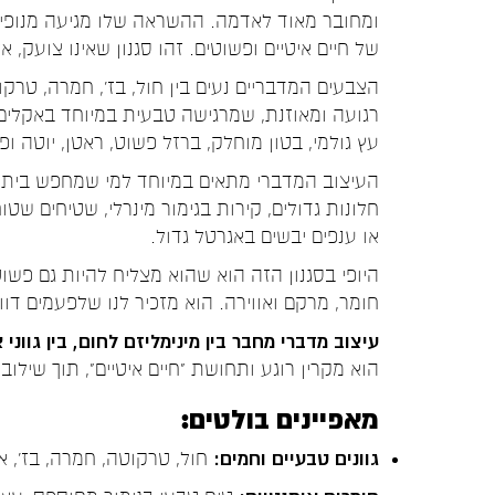
ומחובר מאוד לאדמה. ההשראה שלו מגיעה מנופי
של חיים איטיים ופשוטים. זהו סגנון שאינו צועק, א
הצבעים המדבריים נעים בין חול, בז', חמרה, טרקו
רגועה ומאוזנת, שמרגישה טבעית במיוחד באקלים 
עץ גולמי, בטון מוחלק, ברזל פשוט, ראטן, יוטה ו
העיצוב המדברי מתאים במיוחד למי שמחפש בית ר
חלונות גדולים, קירות בגימור מינרלי, שטיחים שטו
או ענפים יבשים באגרטל גדול.
היופי בסגנון הזה הוא שהוא מצליח להיות גם פשוט
חומר, מרקם ואווירה. הוא מזכיר לנו שלפעמים ד
עיצוב מדברי מחבר בין מינימליזם לחום, בין גווני
הוא מקרין רוגע ותחושת "חיים איטיים", תוך שיל
מאפיינים בולטים:
גוונים טבעיים וחמים:
חול, טרקוטה, חמרה, בז', אד