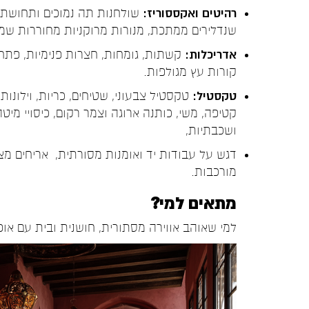
רהיטים ואקססוריז:
שולחנות תה נמוכים ותחושת א
שנדלירים ממתכת, מנורות מרוקניות מחוררות שמט
אדריכלות:
קשתות, גומחות, חצרות פנימיות, פתחי
קורות עץ מגולפות.
טקסטיל:
טקסטיל צבעוני,
שטיחים, כריות, וילונו
קטיפה, משי, כותנה ארוגה וצמר רקום, כיסויי מיטה
ושכבתיות,
דגש על עבודות יד ואומנות מסורתית, אריחים מצו
מורכבות.
מתאים למי?
למי שאוהב אווירה מסתורית, חושנית ובית עם אופ