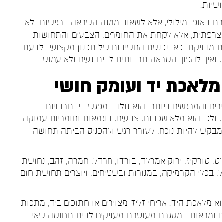
שיות.
ת באופן מילולי, אלא לשאוב ממנה השראה ברגישות. לא
 צרפתית, אלא לקחת את החומרים, הצבעים והתחושות
 מדויקת. כאן נכנסת החשיבות של תכנון מקצועי: לדעת
 ואיך להפוך השראה תרבותית לבית נעים ולא עמוס.
 מלאכת יד ועומק חושי
ים והמרגשים ביותר. הוא נולד במפגש בין תרבויות
, ולכן הוא מלא שכבות, צבעים, דוגמאות וחומריות עמוקה.
א מבקש להיות נוכח, לעורר רגש ולהכניס הביתה תחושה
, טורקיז, ירוק אמרלד, בורדו, חרדל, חמרה, זהב, נחושת
, בכלי הקרמיקה, במנורות ובשטיחים, ויוצרים תחושת חום
 מלאכת היד. אריחי זליז' מצוירים או חתוכים ביד, מתכות
מים ומראות במסגרת מעוטרת מעניקים לבית תחושה שאי