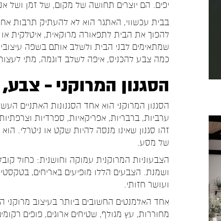
יפים. הם יוצרים תחושה של מקום, של זמן ושל אנו
בבית עכשווי, האתגר הוא לא להעתיק תרבות אחר
להפוך את הבית לתפאורה מרוקאית, איטלקית או
שמתאימים לבני הבית ולשלב אותם בשפה עיצובית
כמה צבע להכניס, איפה לשלב דוגמה, מתי לעצור,
הסגנון המרוקני – צבע,
הסגנון המרוקני הוא אחד הסגנונות האתניים העשיר
ערביות, ברבריות, אפריקאיות, ספרדיות וצרפתיות
זהו סגנון שאינו מנסה להיות שקט או ניטרלי. הו
של מסע.
הצבעוניות המרוקנית עמוקה וחושנית: כחול קובלט
ושמנת. הצבעים הללו מופיעים באריחים, בטקסטיל
ועושר חזותי.
אחד האלמנטים החשובים ביותר בעיצוב מרוקני הוא
מחוררות, עץ מגולף, שטיחים ארוגים, פופים רקו