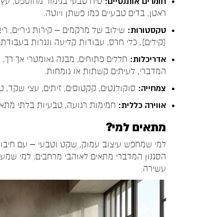
חומרים אותנטיים:
טיח טבעי בגימור מחוספס, עץ ל
ראטן, בדים טבעיים כמו פשתן ויוטה.
טקסטורות:
שילוב של מרקמים – קירות גיריים, ריצ
(קילים), כלי חרס, עבודות קליעה ונגרות בעבודת 
אדריכלות:
חללים פתוחים, מבנה גאומטרי אך רך, 
המדברי, לעיתים קשתות או גומחות.
צמחייה:
סוקולנטים, קקטוסים, זיתים, עצי שקד, טי
אווירה כללית:
חמימות רגועה, טבעיות בלתי מתא
מתאים למי?
למי שמחפש עיצוב עמוק, שקט וטבעי – עם חיבור ל
הסגנון המדברי מתאים לאוהבי מרחבים, למי שמע
עשירה.