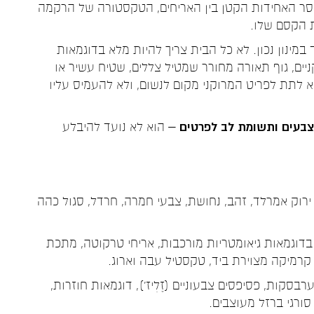
וסר האחידות הקטן בין האריחים, הטקסטורה של הרקמה
ת הקסם שלו.
 במינון נכון. לא כל הבית צריך להיות מלא בדוגמאות
יים, גוף תאורה מחורר שמטיל צללים, שטיח עשיר או
א לתת לפריט המרוקני מקום לנשום, ולא להעמיס עליו
 צבעים ותשומת לב לפרטים
– הוא לא נועד להיבלע
 ירוק אמרלד, זהב, נחושת, צבעי חמרה, חרדל, סגול כהה
בדוגמאות גיאומטריות מורכבות
, אריחי טרקוטה, מתכת
 קרמיקה מצוירת ביד, טקסטיל עבה וארוג.
בסקות, פסיפסים צבעוניים (זֶלִיז’), דוגמאות חוזרות,
סורגי ברזל מעוצבים.