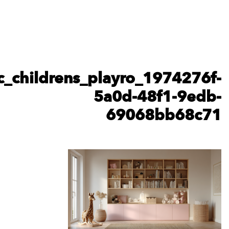
karshhilit_a_beautiful_moder