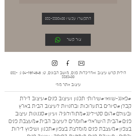
התקשרו עכשיו 052-5535400
צור קשר
הילית קרש עיצוב ואדריכלות פנים, מושב הבונים, ט: 04-9894848 נ: 052-
5535400
עיצוב אתר
מוזי
#פאנג-שוואי
#שירותי תכנון ועיצוב פנים
#עיצוב דירת
קבלן
#סיורים בתערוכות ובחנויות לעיצוב הבית בארץ
ובעולם
#הום סטיילינג
#מתודולוגיה ועיון
#סגנונות עיצוב
פנים
#הבית הישראלי
#חומרים לעיצוב הבית
#מעצבת פנים
בצפון
#מעצבת פנים מומלצת בצפון
#תכנון ושיפוץ דירות