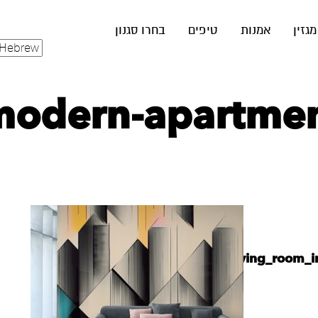
מגזין
אמנות
טיפים
בחרו סגנון
modern-apartmen
karshhilit_Baroque_style_living_room