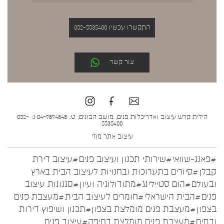
התקשרו עכשיו 052-5535400
צור קשר
הילית קרש עיצוב ואדריכלות פנים, מושב הבונים, ט: 04-9894848 נ: 052-
5535400
עיצוב אתר
מוזי
#פאנג-שוואי
#שירותי תכנון ועיצוב פנים
#עיצוב דירת
קבלן
#סיורים בתערוכות ובחנויות לעיצוב הבית בארץ
ובעולם
#הום סטיילינג
#מתודולוגיה ועיון
#סגנונות עיצוב
פנים
#הבית הישראלי
#חומרים לעיצוב הבית
#מעצבת פנים
בצפון
#מעצבת פנים מומלצת בצפון
#תכנון ושיפוץ דירות
ובתים
#מעצבת פנים מומלצת בחיפה
#עיצוב פנים