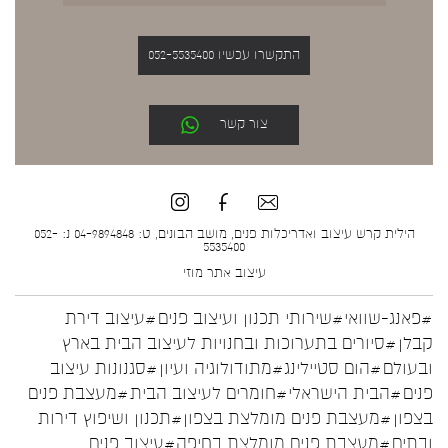
התקשרו עכשיו 052-5535400
צור קשר
הילית קרש עיצוב ואדריכלות פנים, מושב הבונים, ט: 04-9894848 נ: 052-
5535400
עיצוב אתר
מוזי
#פאנג-שוואי
#שירותי תכנון ועיצוב פנים
#עיצוב דירת
קבלן
#סיורים בתערוכות ובחנויות לעיצוב הבית בארץ
ובעולם
#הום סטיילינג
#מתודולוגיה ועיון
#סגנונות עיצוב
פנים
#הבית הישראלי
#חומרים לעיצוב הבית
#מעצבת פנים
בצפון
#מעצבת פנים מומלצת בצפון
#תכנון ושיפוץ דירות
ובתים
#מעצבת פנים מומלצת בחיפה
#עיצוב פנים