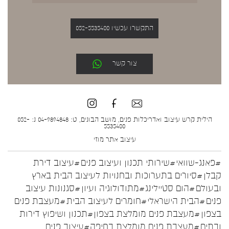
התקשרו עכשיו 052-5535400
צור קשר
הילית קרש עיצוב ואדריכלות פנים, מושב הבונים, ט: 04-9894848 נ: 052-
5535400
עיצוב אתר
מוזי
#פאנג-שוואי
#שירותי תכנון ועיצוב פנים
#עיצוב דירת
קבלן
#סיורים בתערוכות ובחנויות לעיצוב הבית בארץ
ובעולם
#הום סטיילינג
#מתודולוגיה ועיון
#סגנונות עיצוב
פנים
#הבית הישראלי
#חומרים לעיצוב הבית
#מעצבת פנים
בצפון
#מעצבת פנים מומלצת בצפון
#תכנון ושיפוץ דירות
ובתים
#מעצבת פנים מומלצת בחיפה
#עיצוב פנים