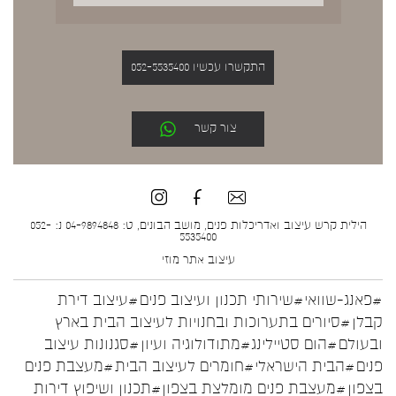
התקשרו עכשיו 052-5535400
צור קשר
הילית קרש עיצוב ואדריכלות פנים, מושב הבונים, ט: 04-9894848 נ: 052-
5535400
עיצוב אתר
מוזי
#פאנג-שוואי
#שירותי תכנון ועיצוב פנים
#עיצוב דירת
קבלן
#סיורים בתערוכות ובחנויות לעיצוב הבית בארץ
ובעולם
#הום סטיילינג
#מתודולוגיה ועיון
#סגנונות עיצוב
פנים
#הבית הישראלי
#חומרים לעיצוב הבית
#מעצבת פנים
בצפון
#מעצבת פנים מומלצת בצפון
#תכנון ושיפוץ דירות