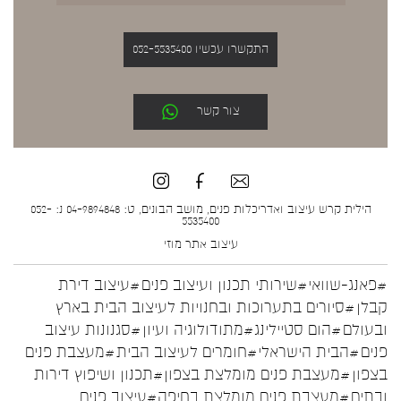
התקשרו עכשיו 052-5535400
צור קשר
הילית קרש עיצוב ואדריכלות פנים, מושב הבונים, ט: 04-9894848 נ: 052-
5535400
עיצוב אתר
מוזי
#פאנג-שוואי
#שירותי תכנון ועיצוב פנים
#עיצוב דירת
קבלן
#סיורים בתערוכות ובחנויות לעיצוב הבית בארץ
ובעולם
#הום סטיילינג
#מתודולוגיה ועיון
#סגנונות עיצוב
פנים
#הבית הישראלי
#חומרים לעיצוב הבית
#מעצבת פנים
בצפון
#מעצבת פנים מומלצת בצפון
#תכנון ושיפוץ דירות
ובתים
#מעצבת פנים מומלצת בחיפה
#עיצוב פנים