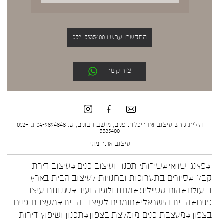
התקשרו עכשיו 052-5535400
צור קשר
הילית קרש עיצוב ואדריכלות פנים, מושב הבונים, ט: 04-9894848 נ: 052-
5535400
עיצוב אתר
מוזי
#פאנג-שוואי
#שירותי תכנון ועיצוב פנים
#עיצוב דירת
קבלן
#סיורים בתערוכות ובחנויות לעיצוב הבית בארץ
ובעולם
#הום סטיילינג
#מתודולוגיה ועיון
#סגנונות עיצוב
פנים
#הבית הישראלי
#חומרים לעיצוב הבית
#מעצבת פנים
בצפון
#מעצבת פנים מומלצת בצפון
#תכנון ושיפוץ דירות