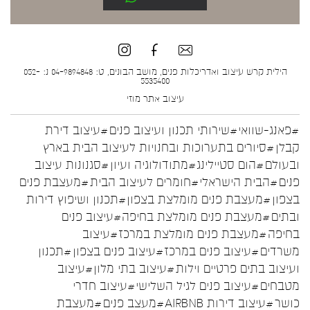
הילית קרש עיצוב ואדריכלות פנים, מושב הבונים, ט: 04-9894848 נ: 052-
5535400
עיצוב אתר
מוזי
#פאנג-שוואי
#שירותי תכנון ועיצוב פנים
#עיצוב דירת
קבלן
#סיורים בתערוכות ובחנויות לעיצוב הבית בארץ
ובעולם
#הום סטיילינג
#מתודולוגיה ועיון
#סגנונות עיצוב
פנים
#הבית הישראלי
#חומרים לעיצוב הבית
#מעצבת פנים
בצפון
#מעצבת פנים מומלצת בצפון
#תכנון ושיפוץ דירות
ובתים
#מעצבת פנים מומלצת בחיפה
#עיצוב פנים
בחיפה
#מעצבת פנים מומלצת במרכז
#עיצוב
משרדים
#עיצוב פנים במרכז
#עיצוב פנים בצפון
#תכנון
ועיצוב בתים פרטיים וילות
#עיצוב בתי מלון
#עיצוב
מטבחים
#עיצוב פנים לגיל השלישי
#עיצוב חדרי
כושר
#עיצוב דירות AIRBNB
#מעצב פנים
#מעצבת