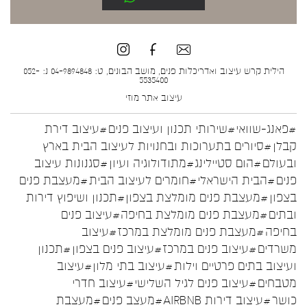
הילית קרש עיצוב ואדריכלות פנים, מושב הבונים, ט: 04-9894848 נ: 052-
5535400
עיצוב אתר
מוזי
#פאנג-שוואי
#שירותי תכנון ועיצוב פנים
#עיצוב דירת
קבלן
#סיורים בתערוכות ובחנויות לעיצוב הבית בארץ
ובעולם
#הום סטיילינג
#מתודולוגיה ועיון
#סגנונות עיצוב
פנים
#הבית הישראלי
#חומרים לעיצוב הבית
#מעצבת פנים
בצפון
#מעצבת פנים מומלצת בצפון
#תכנון ושיפוץ דירות
ובתים
#מעצבת פנים מומלצת בחיפה
#עיצוב פנים
בחיפה
#מעצבת פנים מומלצת במרכז
#עיצוב
משרדים
#עיצוב פנים במרכז
#עיצוב פנים בצפון
#תכנון
ועיצוב בתים פרטיים וילות
#עיצוב בתי מלון
#עיצוב
מטבחים
#עיצוב פנים לגיל השלישי
#עיצוב חדרי
כושר
#עיצוב דירות AIRBNB
#מעצב פנים
#מעצבת