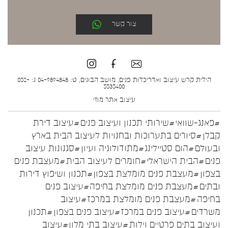
צור קשר
הילית קרש עיצוב ואדריכלות פנים, מושב הבונים, ט: 04-9894848 נ: 052-
5535400
עיצוב אתר
מוזי
#פאנג-שוואי
#שירותי תכנון ועיצוב פנים
#עיצוב דירת
קבלן
#סיורים בתערוכות ובחנויות לעיצוב הבית בארץ
ובעולם
#הום סטיילינג
#מתודולוגיה ועיון
#סגנונות עיצוב
פנים
#הבית הישראלי
#חומרים לעיצוב הבית
#מעצבת פנים
בצפון
#מעצבת פנים מומלצת בצפון
#תכנון ושיפוץ דירות
ובתים
#מעצבת פנים מומלצת בחיפה
#עיצוב פנים
בחיפה
#מעצבת פנים מומלצת במרכז
#עיצוב
משרדים
#עיצוב פנים במרכז
#עיצוב פנים בצפון
#תכנון
ועיצוב בתים פרטיים וילות
#עיצוב בתי מלון
#עיצוב