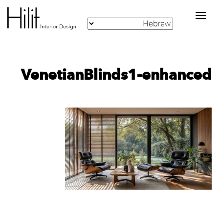
Toggle
navigation
VenetianBlinds1-enhanced