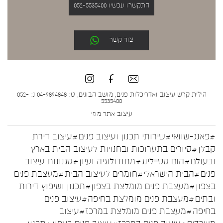
התקשרו עכשיו 052-5535400
צור קשר
הילית קרש עיצוב ואדריכלות פנים, מושב הבונים, ט: 04-9894848 נ: 052-
5535400
עיצוב אתר
מוזי
#פאנג-שוואי
#שירותי תכנון ועיצוב פנים
#עיצוב דירת
קבלן
#סיורים בתערוכות ובחנויות לעיצוב הבית בארץ
ובעולם
#הום סטיילינג
#מתודולוגיה ועיון
#סגנונות עיצוב
פנים
#הבית הישראלי
#חומרים לעיצוב הבית
#מעצבת פנים
בצפון
#מעצבת פנים מומלצת בצפון
#תכנון ושיפוץ דירות
ובתים
#מעצבת פנים מומלצת בחיפה
#עיצוב פנים
בחיפה
#מעצבת פנים מומלצת במרכז
#עיצוב