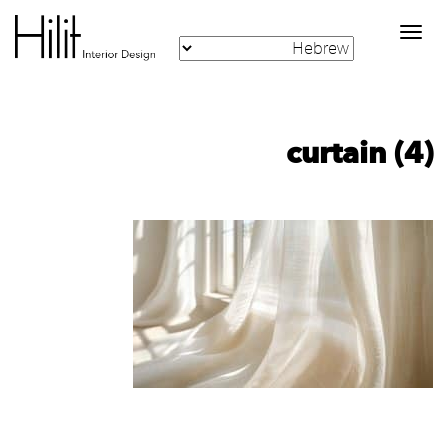
Toggle
navigation
curtain (4)