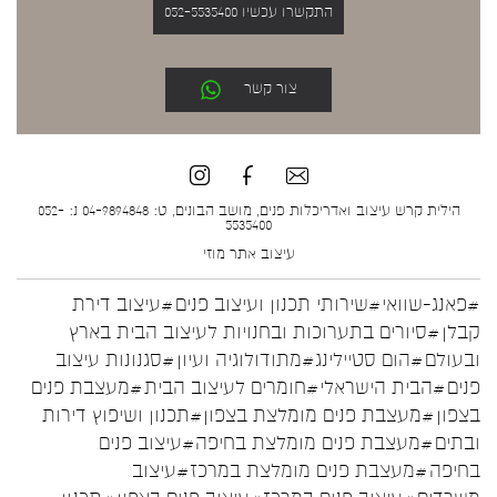
התקשרו עכשיו 052-5535400
צור קשר
הילית קרש עיצוב ואדריכלות פנים, מושב הבונים, ט: 04-9894848 נ: 052-
5535400
עיצוב אתר
מוזי
#פאנג-שוואי
#שירותי תכנון ועיצוב פנים
#עיצוב דירת
קבלן
#סיורים בתערוכות ובחנויות לעיצוב הבית בארץ
ובעולם
#הום סטיילינג
#מתודולוגיה ועיון
#סגנונות עיצוב
פנים
#הבית הישראלי
#חומרים לעיצוב הבית
#מעצבת פנים
בצפון
#מעצבת פנים מומלצת בצפון
#תכנון ושיפוץ דירות
ובתים
#מעצבת פנים מומלצת בחיפה
#עיצוב פנים
בחיפה
#מעצבת פנים מומלצת במרכז
#עיצוב