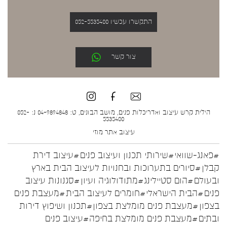
התקשרו עכשיו 052-5535400
צור קשר
הילית קרש עיצוב ואדריכלות פנים, מושב הבונים, ט: 04-9894848 נ: 052-
5535400
עיצוב אתר
מוזי
#פאנג-שוואי
#שירותי תכנון ועיצוב פנים
#עיצוב דירת
קבלן
#סיורים בתערוכות ובחנויות לעיצוב הבית בארץ
ובעולם
#הום סטיילינג
#מתודולוגיה ועיון
#סגנונות עיצוב
פנים
#הבית הישראלי
#חומרים לעיצוב הבית
#מעצבת פנים
בצפון
#מעצבת פנים מומלצת בצפון
#תכנון ושיפוץ דירות
ובתים
#מעצבת פנים מומלצת בחיפה
#עיצוב פנים